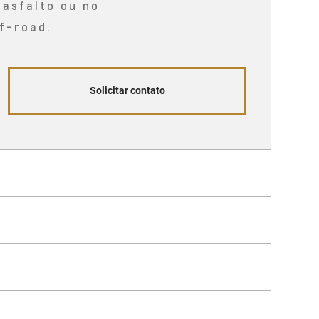
 asfalto ou no
f-road.
Solicitar contato
eal
maiores aventuras