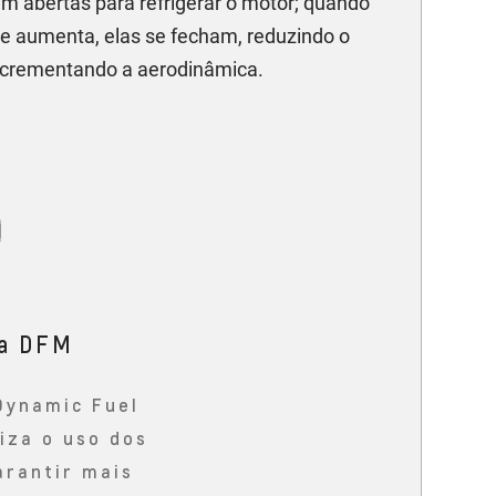
 abertas para refrigerar o motor; quando
de aumenta, elas se fecham, reduzindo o
incrementando a aerodinâmica.
ia DFM
Dynamic Fuel
za o uso dos
arantir mais