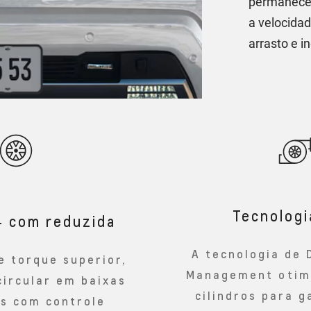
permanecem
a velocida
arrasto e 
Tecnolog
4 com reduzida
A tecnologia de 
e torque superior,
Management otimi
circular em baixas
cilindros para g
es com controle