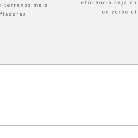
eficiência seja no
s terrenos mais
universo of
fiadores.
TECNOLOGIA
a fortaleza conectada à vida r
SEGURANÇA
s as direções para viver suas 