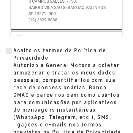
R CAMPOS SALLES, 715 A
BAIRRO VILA SAO SEBASTIAO VALINHOS,
SP 13271--000
(19) 3829-8888
CODIVE (VINHEDO)
AV INDEPENDENCIA, 5920 A
Aceito os termos da Política de
BAIRRO JARDIM SAO MATHEUS VINHEDO,
SP 13280--000
Privacidade.
(19) 3836-6600
Autorizo a General Motors a coletar,
armazenar e tratar os meus dados
pessoais, compartilha-los com sua
rede de concessionárias, Banco
GMAC e parceiros bem como usá-los
para comunicações por aplicativos
de mensagens instantâneas
(WhatsApp, Telegram, etc.), SMS,
ligações e e-mails nos termos
previstos na Política de Privacidade.